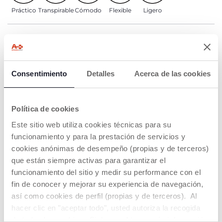
Práctico
Transpirable
Cómodo
Flexible
Ligero
DETALLES DEL PRODUCTO
ADVERTENCIAS E INSTRUCCIONES
Consentimiento
Detalles
Acerca de las cookies
Buscar una tienda
Política de cookies
Este sitio web utiliza cookies técnicas para su
funcionamiento y para la prestación de servicios y
NUESTRO CONSEJOS
cookies anónimas de desempeño (propias y de terceros)
que están siempre activas para garantizar el
funcionamiento del sitio y medir su performance con el
fin de conocer y mejorar su experiencia de navegación,
así como cookies de perfil (propias y de terceros). Al
hacer clic en "aceptar todo", usted autoriza la recogida
de todas las cookies. Si desea obtener más información