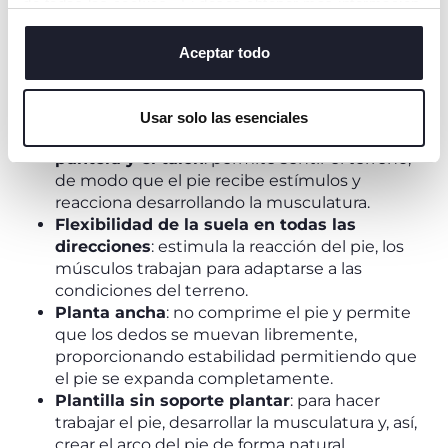
de todas las cookies. Si desea obtener más información
o cambiar o revocar el consentimiento de todas o
algunas cookies, haga clic en "mostrar detalles". Al
Aceptar todo
¿CUÁLES SON LOS BENEFICIOS DEL
cerrar este banner, usted consiente en utilizar
CALZADO BAREFOOT?
únicamente cookies técnicas, que son esenciales para el
Usar solo las esenciales
servicio solicitado.
Suela fina y sin diferencia de altura entre la
puntera y el talón
: permite sentir el terreno,
de modo que el pie recibe estímulos y
reacciona desarrollando la musculatura.
Flexibilidad de la suela en todas las
direcciones
: estimula la reacción del pie, los
músculos trabajan para adaptarse a las
condiciones del terreno.
Planta ancha
: no comprime el pie y permite
que los dedos se muevan libremente,
proporcionando estabilidad permitiendo que
el pie se expanda completamente.
Plantilla sin soporte plantar
: para hacer
trabajar el pie, desarrollar la musculatura y, así,
crear el arco del pie de forma natural.