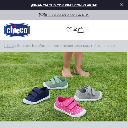
¡FINANCIA TUS COMPRAS CON KLARNA!
10€ de descuento GRATIS
(has more options on
Inicio
Zapatos barefoot: calzado respetuoso para niños | chicco