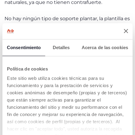
naturales, ya que no tienen contrafuerte.
No hay ningún tipo de soporte plantar, la plantilla es
plana y no tiene forma de soposrte para el arco
plantar.
Consentimiento
Detalles
Acerca de las cookies
Descubre aquí la
colección completa de zapatos
barefoot de Chicco
Política de cookies
Este sitio web utiliza cookies técnicas para su
funcionamiento y para la prestación de servicios y
cookies anónimas de desempeño (propias y de terceros)
que están siempre activas para garantizar el
funcionamiento del sitio y medir su performance con el
fin de conocer y mejorar su experiencia de navegación,
así como cookies de perfil (propias y de terceros). Al
hacer clic en "aceptar todo", usted autoriza la recogida