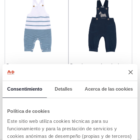
Peto a rayas
Peto largo en interlock
Price reduced from
to
€ 29,99
desde € 24,99
€ 39,99
-38%
Consentimiento
Detalles
Acerca de las cookies
AÑADIR
AÑADIR
Política de cookies
Este sitio web utiliza cookies técnicas para su
funcionamiento y para la prestación de servicios y
cookies anónimas de desempeño (propias y de terceros)