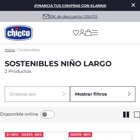
¡FINANCIA TUS COMPRAS CON KLARNA!
10€ de descuento GRATIS
(has more options on
Inicio
Sostenibles
SOSTENIBLES NIÑO LARGO
2 Productos
Ordenar por
Mostrar filtros
Disponible online
3=-60%
HASTA -60%
HASTA -60%