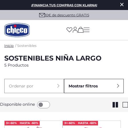
¡FINANCIA TUS COMPRAS CON KLARNA!
10€ de descuento GRATIS
(has more options on
Inicio
Sostenibles
SOSTENIBLES NIÑA LARGO
5 Productos
Ordenar por
Mostrar filtros
Disponible online
3=-60%
HASTA -60%
3=-60%
HASTA -60%