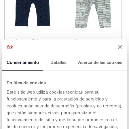
Leggings de Felpa
Leggings a rayas
Price reduced from
to
desde € 9,99
€ 12,99
€ 15,99
-38%
Consentimiento
Detalles
Acerca de las cookies
AÑADIR
AÑADIR
Política de cookies
HASTA -60%
Este sitio web utiliza cookies técnicas para su
funcionamiento y para la prestación de servicios y
cookies anónimas de desempeño (propias y de terceros)
que están siempre activas para garantizar el
funcionamiento del sitio y medir su performance con el
fin de conocer y mejorar su experiencia de navegación,