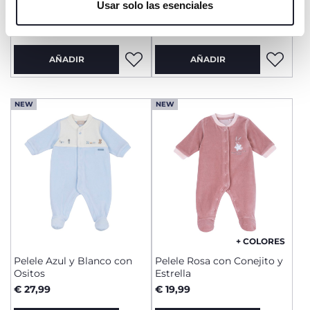
Usar solo las esenciales
servicio solicitado.
Azules
€ 25,99
€ 29,99
AÑADIR
AÑADIR
NEW
NEW
+ COLORES
Pelele Azul y Blanco con
Pelele Rosa con Conejito y
Ositos
Estrella
€ 27,99
€ 19,99