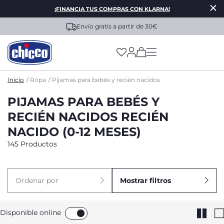
¡FINANCIA TUS COMPRAS CON KLARNA!
Envío gratis a partir de 30€
(has more options on
Inicio
Ropa
Pijamas para bebés y recién nacidos
PIJAMAS PARA BEBÉS Y
RECIÉN NACIDOS RECIÉN
NACIDO (0-12 MESES)
145 Productos
Ordenar por
Mostrar filtros
Disponible online