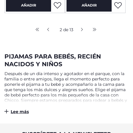
AÑADIR
AÑADIR
2 de 13
PIJAMAS PARA BEBÉS, RECIÉN
NACIDOS Y NIÑOS
Después de un día intenso y agotador en el parque, con la
familia o entre amigos, llega el momento perfecto para
ponerle el pijama a tu bebé y acompañarlo a la cama para
que tenga los más dulces y alegres sueños. Elige el pijama
de bebé perfecto para los más pequeños de la casa con
Chicco. Siempre estamos preparados para rodear a bebés y
niños/niñas con las mayores comodidades, por eso,
descubre los cómodos pijamas para bebé disponibles en
Lee más
Chicco. Siempre realizamos la mejor selección de prendas
para que puedas escoger tu pijama de bebé, niño y niña
perfecto para cada ocasión y cada estación del año. Nuestra
colección de pijamas para bebés y recién nacidos tiene los