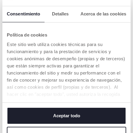
Consentimiento
Detalles
Acerca de las cookies
Pelele Beige con
Pelele Blanco con
Animalitos
Conejitos y Zorro
€ 25,99
€ 27,99
Política de cookies
Este sitio web utiliza cookies técnicas para su
AÑADIR
AÑADIR
funcionamiento y para la prestación de servicios y
cookies anónimas de desempeño (propias y de terceros)
NEW
NEW
que están siempre activas para garantizar el
funcionamiento del sitio y medir su performance con el
fin de conocer y mejorar su experiencia de navegación,
así como cookies de perfil (propias y de terceros). Al
hacer clic en "aceptar todo", usted autoriza la recogida
de todas las cookies. Si desea obtener más información
o cambiar o revocar el consentimiento de todas o
algunas cookies, haga clic en "mostrar detalles". Al
Aceptar todo
cerrar este banner, usted consiente en utilizar
únicamente cookies técnicas, que son esenciales para el
Pelele Blanco con Detalles
Pelele Azul con Ositos