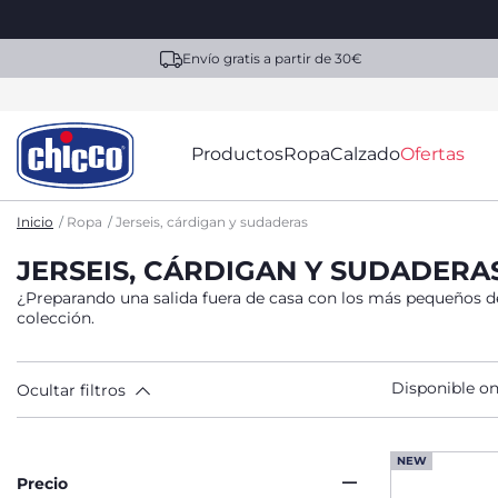
Envío gratis a partir de 30€
Productos
Ropa
Calzado
Ofertas
Inicio
Ropa
Jerseis, cárdigan y sudaderas
JERSEIS, CÁRDIGAN Y SUDADERA
¿Preparando una salida fuera de casa con los más pequeños de l
colección.
Disponible on
Ocultar filtros
NEW
Precio