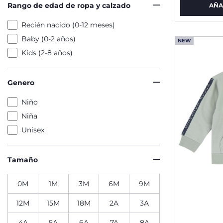
Rango de edad de ropa y calzado
AÑA
Recién nacido (0-12 meses)
Baby (0-2 años)
NEW
Kids (2-8 años)
Genero
Niño
Niña
Unisex
Tamaño
0M
1M
3M
6M
9M
12M
15M
18M
2A
3A
4A
5A
6A
7A
8A