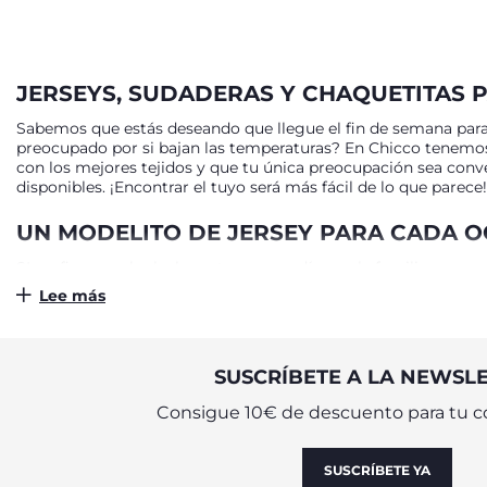
JERSEYS, SUDADERAS Y CHAQUETITAS P
Sabemos que estás deseando que llegue el fin de semana para p
preocupado por si bajan las temperaturas? En Chicco tenemos l
con los mejores tejidos y que tu única preocupación sea conve
disponibles. ¡Encontrar el tuyo será más fácil de lo que parece!
UN MODELITO DE JERSEY PARA CADA 
SI prefieres un look elegante para un día con la familia o un
elegir su preferido. Si quieres un estilo más casual para el día
Lee más
diferentes colores hasta estampados con animalitos. ¡Siempre 
bicicleta? Elige la sudadera de bebé y niños perfecta para un 
aterciopeladas para estar calentitos todo el día. Disfruta de 
que tenemos disponibles en la web de Chicco.
SUSCRÍBETE A LA NEWSL
SIEMPRE ABRIGADOS CON LAS MEJORES
Consigue 10€ de descuento para tu c
Llegan las bajas temperaturas y empiezan las típicas pregunta
Nuestra gama incluye desde elegantes colores neutros para un
SUSCRÍBETE YA
toque alegre a su outfit. Diviértete eligiendo tus preferidos, 