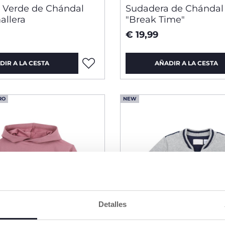
 Verde de Chándal
Sudadera de Chándal
allera
"Break Time"
€ 19,99
DIR A LA CESTA
AÑADIR A LA CESTA
RO
NEW
Detalles