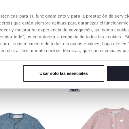
es técnicas para su funcionamiento y para la prestación de servi
eros) que están siempre activas para garantizar el funcionamien
3 Colores
nocer y mejorar su experiencia de navegación, así como cookies 
aceptar todo", usted autoriza la recogida de todas las cookies. 
 de Chándal Rosa
Chaqueta Gris y Azul
car el consentimiento de todas o algunas cookies, haga clic en "
tion"
 en utilizar únicamente cookies técnicas, que son esenciales par
€ 37,99
DIR A LA CESTA
AÑADIR A LA CESTA
Usar solo las esenciales
NEW