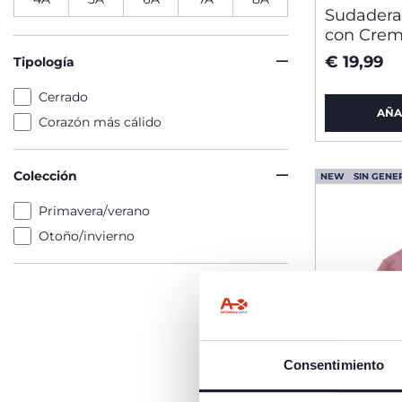
Sudadera
con Crem
€ 19,99
Tipología
Cerrado
AÑA
Corazón más cálido
Colección
NEW
SIN GENE
Primavera/verano
Otoño/invierno
Consentimiento