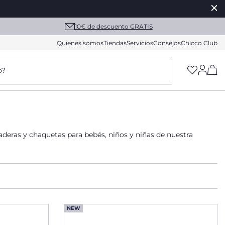
10€ de descuento GRATIS
Quienes somos
Tiendas
Servicios
Consejos
Chicco Club
(h
o?
daderas y chaquetas para bebés, niños y niñas de nuestra
NEW