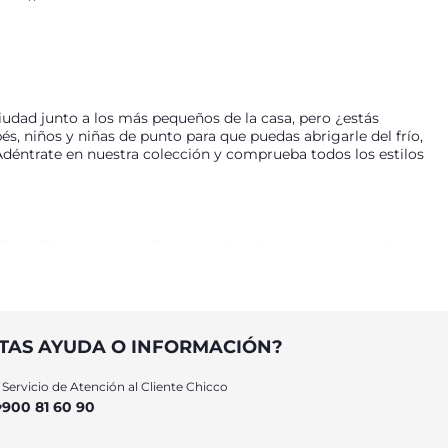
iudad junto a los más pequeños de la casa, pero ¿estás
s, niños y niñas de punto para que puedas abrigarle del frío,
 Adéntrate en nuestra colección y comprueba todos los estilos
, disponible en una amplia gama de colores para que puedas
lores. Elige los más divertidos, desde elegantes rayas en
r un día más tranquilo en el parque o ir a dar un paseo en
 cremallera o botones, hasta diferentes sudaderas
 niños de la familia con los jerseys, sudaderas y chaquetitas
TAS AYUDA O INFORMACIÓN?
Servicio de Atención al Cliente Chicco
900 81 60 90
arga o con una camisa? Añade este básico a su armario.
cochecitos, unicornios o divertidos volantes que darán un
elástica o tricot mixto de lana. Y descubre nuestros jerseys de