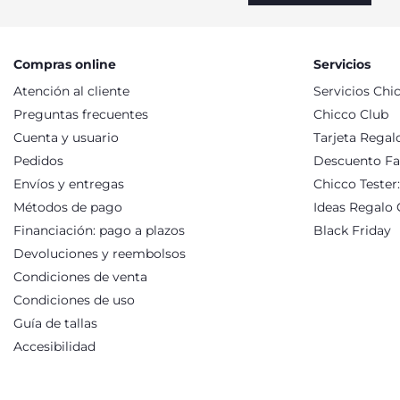
doble uso que gracias a cómodos botones se puede usar como
agradable de vestirlos, junto a la calidez que tanto deseas pa
creadas con calidad sostenible y certificado Oeko-Tex que ga
será nuestra prioridad cuidar y tener a tu bebé y niño rodead
Compras online
Servicios
bebés y niños y guarda una en tu silla de paseo o en el coche,
Atención al cliente
Servicios Chi
Preguntas frecuentes
Chicco Club
Cuenta y usuario
Tarjeta Regal
Pedidos
Descuento Fa
Envíos y entregas
Chicco Tester
Métodos de pago
Ideas Regalo 
Financiación: pago a plazos
Black Friday
Devoluciones y reembolsos
Condiciones de venta
Condiciones de uso
Guía de tallas
Accesibilidad