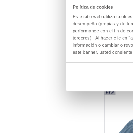
Política de cookies
Este sitio web utiliza cooki
desempeño (propias y de terc
performance con el fin de co
terceros). Al hacer clic en "
Sudadera
información o cambiar o revo
"Slow Mo
este banner, usted consiente
€ 19,99
AÑA
NEW