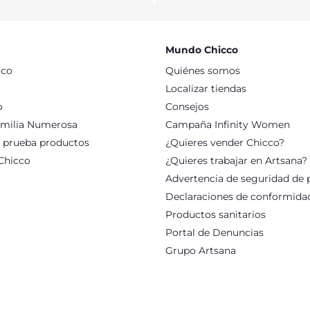
 jersey o como chaquetita abierta. Con nuestra colección, pod
ra tus pequeños y tan necesaria para los días más fríos del año.
rantiza la calidad y seguridad en todos los tejidos y componen
o de la mejor calidad. No te preocupes en exceso de la temperat
Mundo Chicco
 ¡nunca sabes cuándo la podrás necesitar!
cco
Quiénes somos
Localizar tiendas
o
Consejos
milia Numerosa
Campaña Infinity Women
: prueba productos
¿Quieres vender Chicco?
Chicco
¿Quieres trabajar en Artsana?
Advertencia de seguridad de 
Declaraciones de conformida
Productos sanitarios
Portal de Denuncias
Grupo Artsana