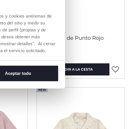
cios y cookies anónimas de
to del sitio y medir su
de perfil (propias y de
Si desea obtener más
 Oscuro
Chaqueta de Punto Rojo
mostrar detalles". Al cerrar
a el servicio solicitado.
€ 29,99
AÑADIR A LA CESTA
Aceptar todo
NEW