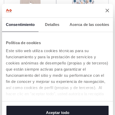
Consentimiento
Detalles
Acerca de las cookies
Conjunto de Camiseta con
Conjunto de Sudadera Azul
Conejito y Zorro y
con Oso y Pantalones con
Pantalones con Pies
Árboles
€ 29,99
€ 32,99
Política de cookies
AÑADIR
AÑADIR
Este sitio web utiliza cookies técnicas para su
funcionamiento y para la prestación de servicios y
cookies anónimas de desempeño (propias y de terceros)
NEW
3=-60%
HASTA -60%
que están siempre activas para garantizar el
funcionamiento del sitio y medir su performance con el
fin de conocer y mejorar su experiencia de navegación,
así como cookies de perfil (propias y de terceros). Al
hacer clic en "aceptar todo", usted autoriza la recogida
de todas las cookies. Si desea obtener más información
o cambiar o revocar el consentimiento de todas o
algunas cookies, haga clic en "mostrar detalles". Al
Aceptar todo