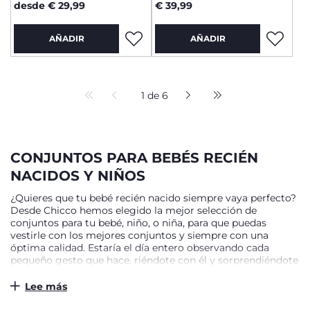
desde € 29,99
€ 39,99
AÑADIR
AÑADIR
1 de 6
CONJUNTOS PARA BEBÉS RECIÉN
NACIDOS Y NIÑOS
¿Quieres que tu bebé recién nacido siempre vaya perfecto?
Desde Chicco hemos elegido la mejor selección de
conjuntos para tu bebé, niño, o niña, para que puedas
vestirle con los mejores conjuntos y siempre con una
óptima calidad. Estaría el día entero observando cada
pequeño gesto que hace, riéndote con él y sorprendiéndote
por cada nuevo cambio en su día a día, pero también
quieres los mejores looks para tu bebé, sin tardar horas y
Lee más
horas en elegir el conjunto perfecto para dar un paseo o