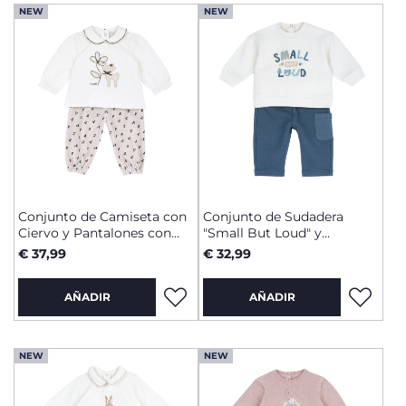
NEW
NEW
Conjunto de Camiseta con
Conjunto de Sudadera
Ciervo y Pantalones con
"Small But Loud" y
Flores
Pantalones Largos Azules
€ 37,99
€ 32,99
AÑADIR
AÑADIR
NEW
NEW