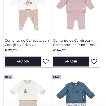
Conjunto de Camiseta con
Conjunto de Camiseta y
Conejito y Erizo y
Pantalones de Punto Rosa
Pantalones con Pies
con Flor
€ 29,99
€ 44,99
AÑADIR
AÑADIR
NEW
NEW