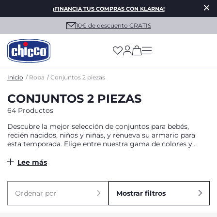
¡FINANCIA TUS COMPRAS CON KLARNA!
10€ de descuento GRATIS
(has more options on
Inicio
Ropa
Conjuntos 2 piezas
CONJUNTOS 2 PIEZAS
64 Productos
Descubre la mejor selección de conjuntos para bebés,
recién nacidos, niños y niñas, y renueva su armario para
esta temporada. Elige entre nuestra gama de colores y
alegres estampados y ¡añade un look divertido!
Lee más
Ordenar por
Mostrar filtros