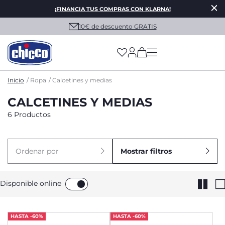
¡FINANCIA TUS COMPRAS CON KLARNA!
10€ de descuento GRATIS
(has more options on
Inicio
Ropa
Calcetines y medias
CALCETINES Y MEDIAS
6 Productos
Ordenar por
Mostrar filtros
Disponible online
HASTA -60%
HASTA -60%