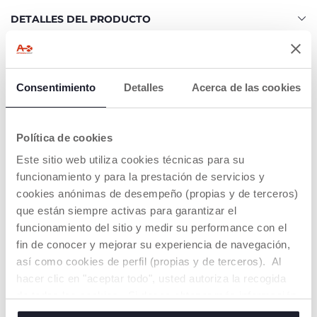
DETALLES DEL PRODUCTO
ADVERTENCIAS E INSTRUCCIONES
Consentimiento
Detalles
Acerca de las cookies
Buscar una tienda
Política de cookies
Este sitio web utiliza cookies técnicas para su
NUESTRO CONSEJOS
funcionamiento y para la prestación de servicios y
cookies anónimas de desempeño (propias y de terceros)
que están siempre activas para garantizar el
funcionamiento del sitio y medir su performance con el
fin de conocer y mejorar su experiencia de navegación,
así como cookies de perfil (propias y de terceros). Al
hacer clic en "aceptar todo", usted autoriza la recogida
de todas las cookies. Si desea obtener más información
o cambiar o revocar el consentimiento de todas o