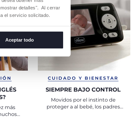
Si desea obtener más
mostrar detalles". Al cerrar
a el servicio solicitado.
Aceptar todo
SIÓN
CUIDADO Y BIENESTAR
NGLÉS
SIEMPRE BAJO CONTROL
S?
Movidos por el instinto de
proteger a al bebé, los padres
ez más
quieren vigilarlos en todo
 muchos
momento, incluso mientras
sidad de
duermen.
o en sus