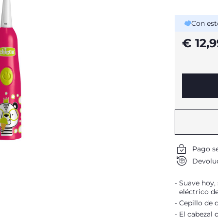
Con est
€ 12,9
Pago s
Devoluc
Suave hoy, 
eléctrico d
Cepillo de d
El cabezal 