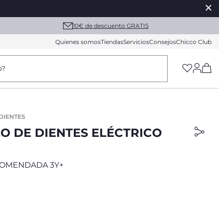
10€ de descuento GRATIS
Quienes somos
Tiendas
Servicios
Consejos
Chicco Club
(h
o?
 DIENTES
LO DE DIENTES ELÉCTRICO
OMENDADA 3Y+