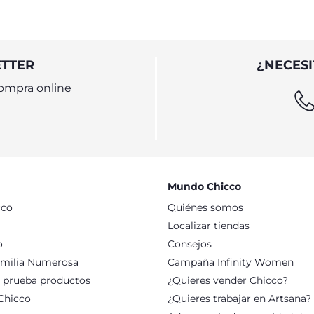
ETTER
¿NECESI
ompra online
Mundo Chicco
cco
Quiénes somos
Localizar tiendas
o
Consejos
milia Numerosa
Campaña Infinity Women
: prueba productos
¿Quieres vender Chicco?
Chicco
¿Quieres trabajar en Artsana?