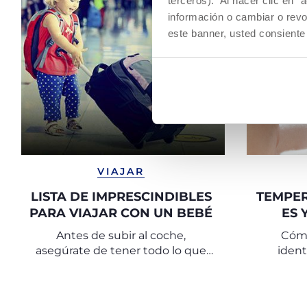
terceros). Al hacer clic en "
información o cambiar o revo
este banner, usted consiente
VIAJAR
LISTA DE IMPRESCINDIBLES
TEMPER
PARA VIAJAR CON UN BEBÉ
ES 
Antes de subir al coche,
Cómo
asegúrate de tener todo lo que
identi
necesitáis para viajar de una
manera segura y tranquila. Aquí
os dejamos una lista que puede