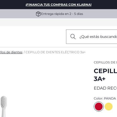
¡FINANCIA TUS COMPRAS CON KLARNA!
Entrega rápida en 2 - 5 días
¿Qué estás buscand
llos de dientes
CEPILLO DE DIENTES ELÉCTRICO 3a+
CEPILLOS DE
CEPIL
3A+
EDAD REC
Color:
PANDA