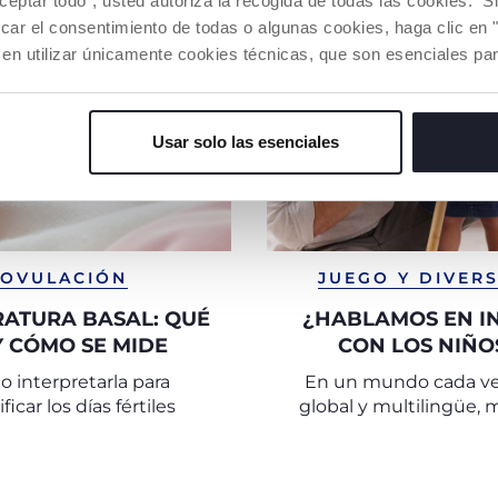
aceptar todo", usted autoriza la recogida de todas las cookies. 
car el consentimiento de todas o algunas cookies, haga clic en "
 en utilizar únicamente cookies técnicas, que son esenciales par
Usar solo las esenciales
OVULACIÓN
JUEGO Y DIVER
ATURA BASAL: QUÉ
¿HABLAMOS EN I
Y CÓMO SE MIDE
CON LOS NIÑO
 interpretarla para
En un mundo cada v
ficar los días fértiles
global y multilingüe,
padres sienten la nece
fomentar el bilingüism
hijos