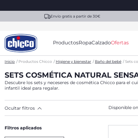
Envío gratis a partir de 30€
Productos
Ropa
Calzado
Ofertas
Inicio
Productos Chicco
Higiene y bienestar
Baño del bebé
Sets c
SETS COSMÉTICA NATURAL SENS
Descubre los sets y neceseres de cosmética Chicco para el cui
infantil ideal para regalar.
Disponible on
Ocultar filtros
Filtros aplicados