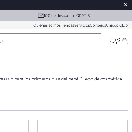
10€ de descuento GRATIS
Quienes somos
Tiendas
Servicios
Consejos
Chicco Club
(h
o?
cesario para los primeros días del bebé. Juego de cosmética