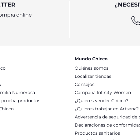
ETTER
¿NECESI
E
ompra online
 formatos, para uso doméstico y de viaje. Con su elegante diseñ
también son muy especiales, útiles y adecuados para las mamás, pa
cremallera equipado con los limpiadores más clásicos de Chicco,
a bebés son la mejor solución para tener siempre a mano los acces
Mundo Chicco
cco
Quiénes somos
Localizar tiendas
o
Consejos
milia Numerosa
Campaña Infinity Women
: prueba productos
¿Quieres vender Chicco?
Chicco
¿Quieres trabajar en Artsana?
Advertencia de seguridad de 
Declaraciones de conformida
Productos sanitarios