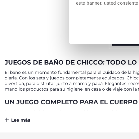
este banner, usted consiente
Bolsa de
pañal
€ 18,99
AÑA
JUEGOS DE BAÑO DE CHICCO: TODO LO 
El baño es un momento fundamental para el cuidado de la higie
diaria. Con los sets y juegos completamente equipados, Chicco
divertida, para disfrutar junto a mamá y papá. Elegantes nece
mano los productos para su higiene: en casa o de viaje con la 
UN JUEGO COMPLETO PARA EL CUERPO 
La piel de los bebés necesita unos cuidados especiales, y los 
sensibilidad de los más pequeños. También son ideales para el 
Lee más
pequeños. Elaborados con ingredientes activos, naturales y d
práctico formato de viaje, para una máxima facilidad de uso y 
bebés, gracias a la acción nutritiva e hidratante que protege su