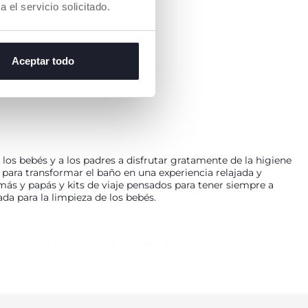
a el servicio solicitado.
Aceptar todo
os bebés y a los padres a disfrutar gratamente de la higiene
 para transformar el baño en una experiencia relajada y
más y papás y kits de viaje pensados para tener siempre a
da para la limpieza de los bebés.
impiar la piel con la máxima delicadeza, respetando la
ial para masajear el cabello sin irritar los ojos de los más
e los juegos de baño para bebés de Chicco se ofrecen en un
tas son imprescindibles para el tratamiento de bienestar de los