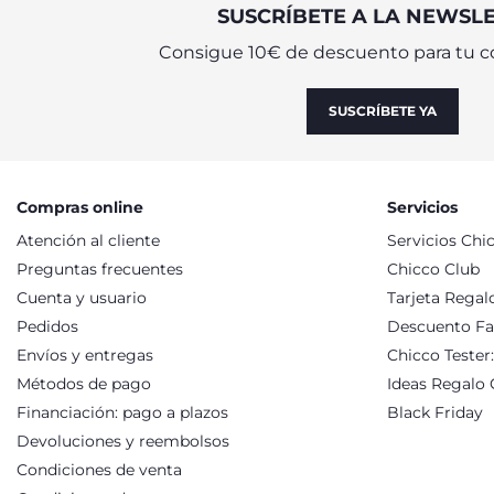
SUSCRÍBETE A LA NEWSL
BOLSOS, NECESER Y CONJUNTO DE VIAJ
Consigue 10€ de descuento para tu c
Los juegos de baño para bebés están disponibles en diferentes
cara a la limpieza e higiene de los bebés. Los sets de regalo 
kits de viaje son sin duda la solución ideal: un estuche con 
SUSCRÍBETE YA
colonia, cremas para la piel y toallitas, los kits de baño par
Compras online
Servicios
Atención al cliente
Servicios Chi
Preguntas frecuentes
Chicco Club
Cuenta y usuario
Tarjeta Regal
Pedidos
Descuento Fa
Envíos y entregas
Chicco Tester
Métodos de pago
Ideas Regalo 
Financiación: pago a plazos
Black Friday
Devoluciones y reembolsos
Condiciones de venta