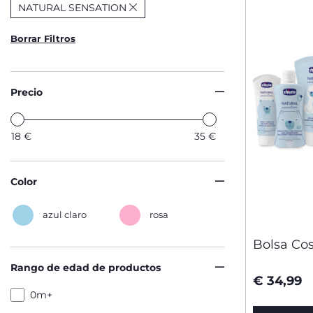
NATURAL SENSATION
Borrar Filtros
Precio
18
€
35
€
Color
azul claro
rosa
Bolsa Co
Rango de edad de productos
€ 34,99
0m+