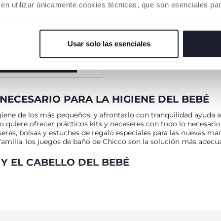
 en utilizar únicamente cookies técnicas, que son esenciales par
 paseo con cambio de
Usar solo las esenciales
DIR A LA CESTA
NECESARIO PARA LA HIGIENE DEL BEBÉ
ne de los más pequeños, y afrontarlo con tranquilidad ayuda a l
 quiere ofrecer prácticos kits y neceseres con todo lo necesario
seres, bolsas y estuches de regalo especiales para las nuevas ma
familia, los juegos de baño de Chicco son la solución más adecua
Y EL CABELLO DEL BEBÉ
geles de baño de la línea Natural Sensation están pensados para l
uso diario los champús para recién nacidos, con una fórmula espec
ermatológicamente testados, los geles de ducha y los champús d
transporte, en cualquier situación. La crema corporal y las toalli
 piel.