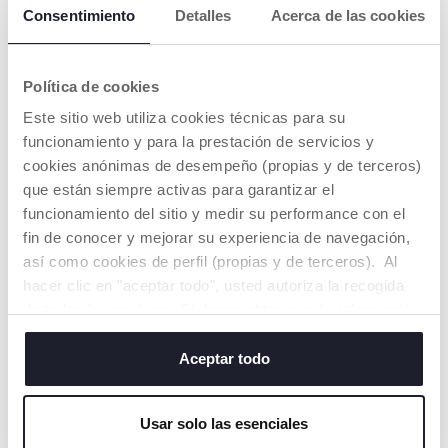
Consentimiento
Detalles
Acerca de las cookies
Política de cookies
Este sitio web utiliza cookies técnicas para su
+ COLORES
funcionamiento y para la prestación de servicios y
Silla de coche Kory Plus
Silla de coche First Seat
cookies anónimas de desempeño (propias y de terceros)
Bronze Lizard Relux i-Size
Recline (40-87cm)
(40-85 cm)
que están siempre activas para garantizar el
€ 229,00
€ 220,00
funcionamiento del sitio y medir su performance con el
fin de conocer y mejorar su experiencia de navegación,
AÑADIR
AÑADIR
así como cookies de perfil (propias y de terceros). Al
hacer clic en "aceptar todo", usted autoriza la recogida
de todas las cookies. Si desea obtener más información
o cambiar o revocar el consentimiento de todas o
algunas cookies, haga clic en "mostrar detalles". Al
Aceptar todo
cerrar este banner, usted consiente en utilizar
únicamente cookies técnicas, que son esenciales para el
Usar solo las esenciales
servicio solicitado.