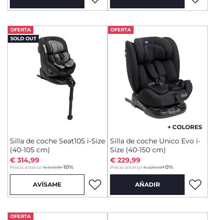
OFERTA
OFERTA
SOLD OUT
+ COLORES
Silla de coche Seat105 i-Size
Silla de coche Unico Evo i-
(40-105 cm)
Size (40-150 cm)
€ 314,99
€ 229,99
to
to
-10%
+0%
Precio anterior:
€ 349,99
Precio anterior:
€ 229,49
AVÍSAME
AÑADIR
OFERTA