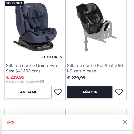
SOLD OUT
+ COLORES
Silla de coche Unico Evo i-
Silla de coche FullSeat 360
Size (40-150 cm)
i-Size sin base
€ 229,99
€ 229,99
to
+0%
Precio anterior:
€ 229,49
AVÍSAME
AÑADIR