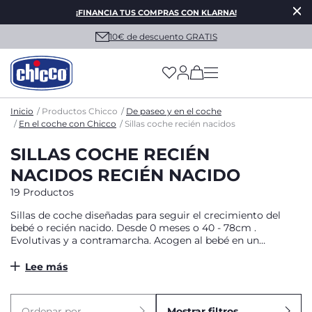
¡FINANCIA TUS COMPRAS CON KLARNA!
10€ de descuento GRATIS
(has more options on
Inicio
Productos Chicco
De paseo y en el coche
En el coche con Chicco
Sillas coche recién nacidos
SILLAS COCHE RECIÉN
NACIDOS RECIÉN NACIDO
19 Productos
Sillas de coche diseñadas para seguir el crecimiento del
bebé o recién nacido. Desde 0 meses o 40 - 78cm .
Evolutivas y a contramarcha. Acogen al bebé en un
cómodo nido y le ofrecen tranquilidad y protección.
Lee más
Ordenar por
Mostrar filtros