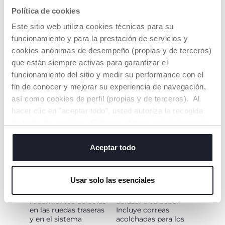
rutina diaria. Una vez
completamente
Política de cookies
cerrado, el cochecito
reclinable y se puede
Urbino se mantiene
ajustar en diferentes
Este sitio web utiliza cookies técnicas para su
en pie y puede
posiciones gracias a la
transportarse
funcionamiento y para la prestación de servicios y
cinta que se puede
fácilmente utilizando
operar con una sola
cookies anónimas de desempeño (propias y de terceros)
la funda de protección
mano.
que están siempre activas para garantizar el
como asa.
funcionamiento del sitio y medir su performance con el
fin de conocer y mejorar su experiencia de navegación,
así como cookies de perfil (propias y de terceros). Al
hacer clic en "aceptar todo", usted autoriza la recogida
de todas las cookies. Si desea obtener más información
o cambiar o revocar el consentimiento de todas o
algunas cookies, haga clic en "mostrar detalles". Al
Aceptar todo
RUEDAS DE ALTO
ASIENTO
cerrar este banner, usted consiente en utilizar
RENDIMIENTO
CÓMODO
únicamente cookies técnicas, que son esenciales para el
Usar solo las esenciales
Amortiguadores en
Asiento amplio y bien
servicio solicitado.
todas las ruedas;
acolchado para
rodamientos de bolas
abrazar a tu bebé.
en las ruedas traseras
Incluye correas
y en el sistema
acolchadas para los