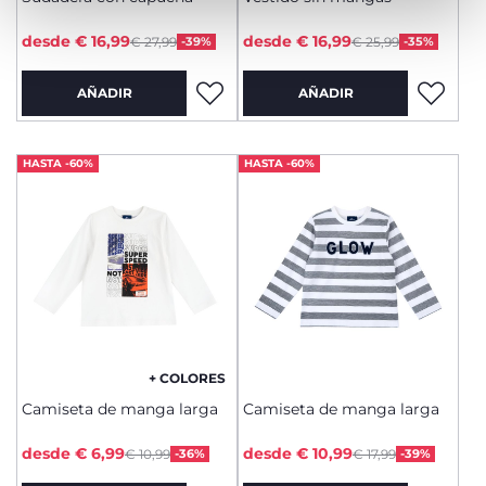
Price reduced from
Price reduced from
to
to
desde € 16,99
desde € 16,99
€ 27,99
-39%
€ 25,99
-35%
AÑADIR
AÑADIR
HASTA -60%
HASTA -60%
+ COLORES
Camiseta de manga larga
Camiseta de manga larga
Price reduced from
Price reduced from
to
to
desde € 6,99
desde € 10,99
€ 10,99
-36%
€ 17,99
-39%