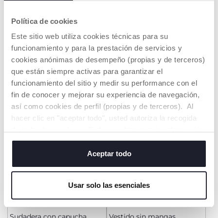
+ COLORES
Política de cookies
Camiseta de manga larga
Vestido estampado de
Este sitio web utiliza cookies técnicas para su
flores
Price reduced from
Price reduced from
funcionamiento y para la prestación de servicios y
to
to
desde € 6,99
desde € 16,99
€ 10,99
-36%
€ 29,99
-43%
cookies anónimas de desempeño (propias y de terceros)
que están siempre activas para garantizar el
AÑADIR
AÑADIR
funcionamiento del sitio y medir su performance con el
fin de conocer y mejorar su experiencia de navegación,
así como cookies de perfil (propias y de terceros). Al
HASTA -60%
HASTA -60%
hacer clic en "aceptar todo", usted autoriza la recogida
de todas las cookies. Si desea obtener más información
o cambiar o revocar el consentimiento de todas o
algunas cookies, haga clic en "mostrar detalles". Al
Aceptar todo
cerrar este banner, usted consiente en utilizar
únicamente cookies técnicas, que son esenciales para el
Usar solo las esenciales
servicio solicitado.
Sudadera con capucha
Vestido sin mangas