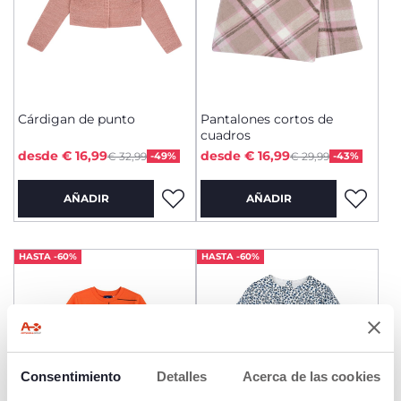
Cárdigan de punto
Pantalones cortos de
cuadros
Price reduced from
Price reduced from
to
to
desde € 16,99
desde € 16,99
€ 32,99
-49%
€ 29,99
-43%
AÑADIR
AÑADIR
HASTA -60%
HASTA -60%
Consentimiento
Detalles
Acerca de las cookies