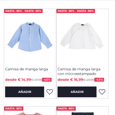
HASTA -60%
HASTA -60%
HASTA -60%
HASTA -60%
Camisa de manga larga
Camisa de manga larga
con microestampado
Price reduced from
Price reduced from
to
to
desde € 14,99
desde € 16,99
€ 27,99
-46%
€ 29,99
-43%
AÑADIR
AÑADIR
HASTA -60%
HASTA -60%