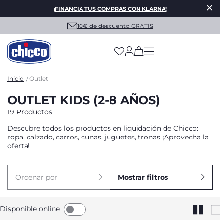
¡FINANCIA TUS COMPRAS CON KLARNA!
10€ de descuento GRATIS
(has more options on
Inicio
Outlet
OUTLET KIDS (2-8 AÑOS)
19 Productos
Descubre todos los productos en liquidación de Chicco:
ropa, calzado, carros, cunas, juguetes, tronas ¡Aprovecha la
oferta!
Ordenar por
Mostrar filtros
Disponible online