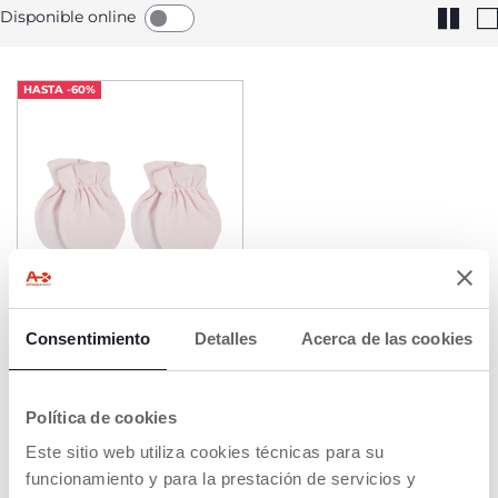
Disponible online
HASTA -60%
+ COLORES
Consentimiento
Detalles
Acerca de las cookies
Manoplas Rosa
€ 4,99
to
+30%
Precio anterior:
€ 3,50
Política de cookies
AÑADIR
Este sitio web utiliza cookies técnicas para su
funcionamiento y para la prestación de servicios y