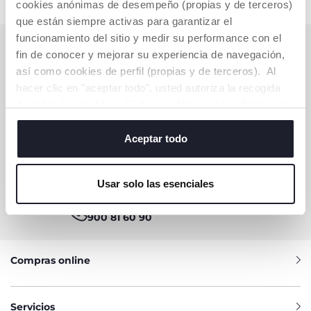
cookies anónimas de desempeño (propias y de terceros)
que están siempre activas para garantizar el
funcionamiento del sitio y medir su performance con el
SUSCRÍBETE A LA NEWSLETTER
fin de conocer y mejorar su experiencia de navegación,
Consigue 10€ de descuento para tu compra online
así como cookies de perfil (propias y de terceros). Al
hacer clic en "aceptar todo", usted autoriza la recogida
de todas las cookies. Si desea obtener más información
SUSCRÍBETE YA
o cambiar o revocar el consentimiento de todas o
algunas cookies, haga clic en "mostrar detalles". Al
Aceptar todo
cerrar este banner, usted consiente en utilizar
únicamente cookies técnicas, que son esenciales para el
¿NECESITAS AYUDA O INFORMACIÓN?
Usar solo las esenciales
servicio solicitado.
Servicio de Atención al Cliente Chicco
900 81 60 90
Compras online
Servicios