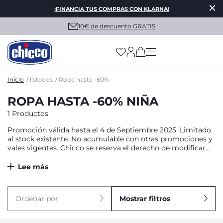
¡FINANCIA TUS COMPRAS CON KLARNA!
10€ de descuento GRATIS
(has more options on
Inicio
listados
Ropa hasta -60%
ROPA HASTA -60% NIÑA
1 Productos
Promoción válida hasta el 4 de Septiembre 2025. Limitado
al stock existente. No acumulable con otras promociones y
vales vigentes. Chicco se reserva el derecho de modificar
y/o cancelar la oferta/promoción vigente en cualquier
momento, sin que esto implique ninguna responsabilidad o
Lee más
compensación.
Ordenar por
Mostrar filtros