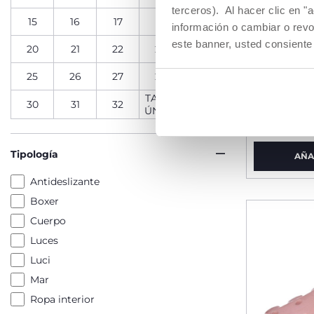
terceros). Al hacer clic en "
15
16
17
18
19
información o cambiar o revo
este banner, usted consiente
20
21
22
23
24
25
26
27
28
29
Zapatillas
TALLA
30
31
32
ÚNICA
desde € 
Tipología
AÑA
Antideslizante
Boxer
Cuerpo
Luces
Luci
Mar
Ropa interior