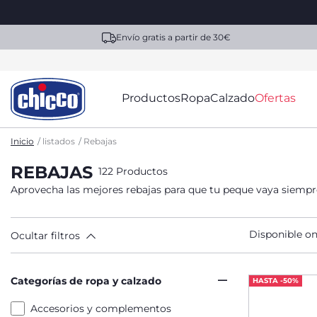
Envío gratis a partir de 30€
Productos
Ropa
Calzado
Ofertas
Inicio
listados
Rebajas
REBAJAS
122 Productos
Aprovecha las mejores rebajas para que tu peque vaya siempre
Disponible on
Ocultar filtros
Categorías de ropa y calzado
HASTA -50%
Accesorios y complementos