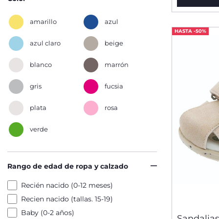
amarillo
azul
HASTA -50%
azul claro
beige
blanco
marrón
gris
fucsia
plata
rosa
verde
Rango de edad de ropa y calzado
Recién nacido (0-12 meses)
Recien nacido (tallas. 15-19)
Baby (0-2 años)
Sandalias