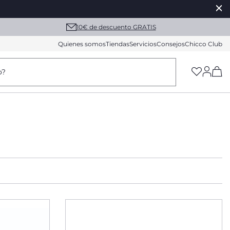
10€ de descuento GRATIS
Quienes somos
Tiendas
Servicios
Consejos
Chicco Club
(h
o?