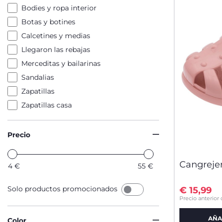
Bodies y ropa interior
Botas y botines
Calcetines y medias
Llegaron las rebajas
Merceditas y bailarinas
Sandalias
Zapatillas
Zapatillas casa
Precio
Cangreje
4
€
55
€
Solo productos promocionados
€ 15,99
Price reduced 
to
Precio anterior 
AÑA
Color