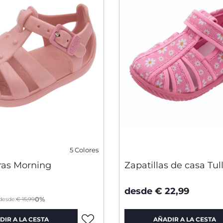
5 Colores
ras Morning
Zapatillas de casa Tull
desde € 22,99
from
0%
desde:
€ 15,99
DIR A LA CESTA
AÑADIR A LA CESTA