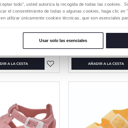
aceptar todo", usted autoriza la recogida de todas las cookies. 
car el consentimiento de todas o algunas cookies, haga clic en "
 en utilizar únicamente cookies técnicas, que son esenciales par
4 Colores
 de casa Tullio 4
Sandalias Clam
Usar solo las esenciales
Price red
to
12,75
desde € 29,99
€ 44,99
-
DIR A LA CESTA
AÑADIR A LA CESTA