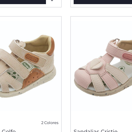
2 Colores
 Golfo
Sandalias Cristie