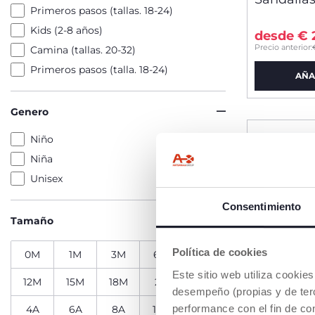
Primeros pasos (tallas. 18-24)
Kids (2-8 años)
desde € 
Precio anterior:
Camina (tallas. 20-32)
Primeros pasos (talla. 18-24)
AÑA
Genero
Niño
Niña
Unisex
Consentimiento
Tamaño
Política de cookies
0M
1M
3M
6M
9M
Este sitio web utiliza cooki
12M
15M
18M
2A
3A
desempeño (propias y de terc
performance con el fin de co
4A
6A
8A
10A
12A