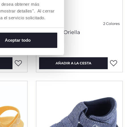
Si desea obtener más
mostrar detalles". Al cerrar
a el servicio solicitado.
2 Colores
2 Colores
Bailarina Oriella
Aceptar todo
uced from
€ 14,99
33%
AÑADIR A LA CESTA