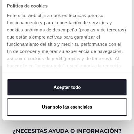
Política de cookies
€ 8,99
Este sitio web utiliza cookies técnicas para su
AÑADIR
funcionamiento y para la prestación de servicios y
cookies anónimas de desempeño (propias y de terceros)
que están siempre activas para garantizar el
funcionamiento del sitio y medir su performance con el
fin de conocer y mejorar su experiencia de navegación,
así como cookies de perfil (propias y de terceros). Al
hacer clic en "aceptar todo", usted autoriza la recogida
de todas las cookies. Si desea obtener más información
SUSCRÍBETE A LA NEWSLETTER
o cambiar o revocar el consentimiento de todas o
Consigue 10€ de descuento para tu compra online
algunas cookies, haga clic en "mostrar detalles". Al
Aceptar todo
cerrar este banner, usted consiente en utilizar
SUSCRÍBETE YA
únicamente cookies técnicas, que son esenciales para el
Usar solo las esenciales
servicio solicitado.
¿NECESITAS AYUDA O INFORMACIÓN?