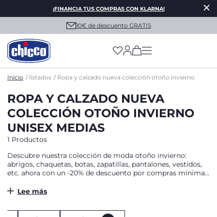
¡FINANCIA TUS COMPRAS CON KLARNA!
10€ de descuento GRATIS
(has more options on
Inicio
listados
Ropa y calzado nueva colección otoño invierno
ROPA Y CALZADO NUEVA
COLECCIÓN OTOÑO INVIERNO
UNISEX MEDIAS
1 Productos
Descubre nuestra colección de moda otoño invierno:
abrigos, chaquetas, botas, zapatillas, pantalones, vestidos,
etc. ahora con un -20% de descuento por compras mínimas
de 10€. Oferta disponible en Tiendas Chicco (cupon
900000035) y chicco.es hasta el 01/01/2024. Limitado al
Lee más
stock existente. No acumulable con otras promociones y
vales vigentes. Chicco se reserva el derecho de modificar
y/o cancelar la oferta/promoción vigente en cualquier