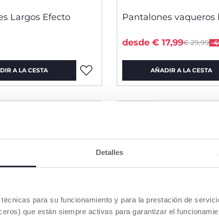
es Largos Efecto
Pantalones vaqueros 
Price red
to
desde € 17,99
€ 29,99
-
DIR A LA CESTA
AÑADIR A LA CESTA
HASTA -60%
Detalles
es técnicas para su funcionamiento y para la prestación de servi
eros) que están siempre activas para garantizar el funcionamien