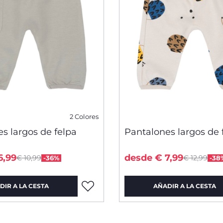
2 Colores
s largos de felpa
Pantalones largos de 
Price reduced from
Price redu
to
to
6,99
desde € 7,99
€ 10,99
€ 12,99
-36%
-38
DIR A LA CESTA
AÑADIR A LA CESTA