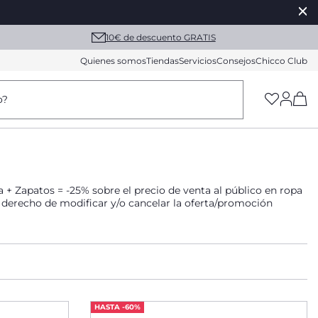
10€ de descuento GRATIS
Quienes somos
Tiendas
Servicios
Consejos
Chicco Club
(h
o?
 Zapatos = -25% sobre el precio de venta al público en ropa
l derecho de modificar y/o cancelar la oferta/promoción
HASTA -60%