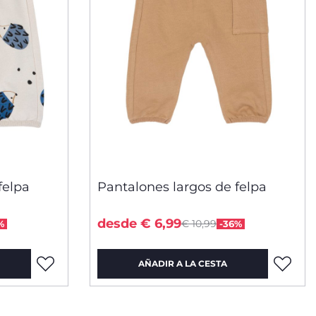
felpa
Pantalones largos de felpa
ced from
Price reduced from
to
desde € 6,99
€ 10,99
%
-36%
AÑADIR A LA CESTA