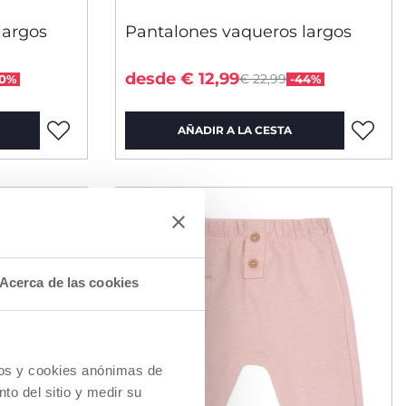
largos
Pantalones vaqueros largos
uced from
Price reduced from
to
desde € 12,99
€ 22,99
40%
-44%
AÑADIR A LA CESTA
HASTA -60%
Acerca de las cookies
cios y cookies anónimas de
to del sitio y medir su