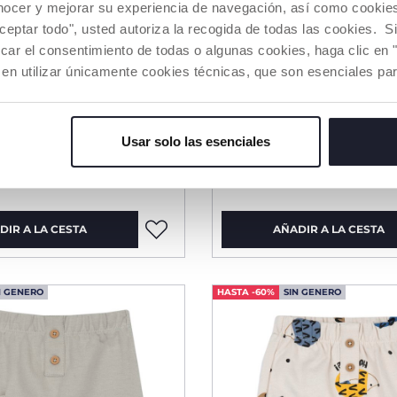
nocer y mejorar su experiencia de navegación, así como cookies 
aceptar todo", usted autoriza la recogida de todas las cookies. 
car el consentimiento de todas o algunas cookies, haga clic en "
 en utilizar únicamente cookies técnicas, que son esenciales par
s largos de felpa
Pantalones vaqueros 
Usar solo las esenciales
Price reduced from
Price red
to
to
12,99
desde € 15,99
€ 19,99
€ 27,99
-35%
-4
DIR A LA CESTA
AÑADIR A LA CESTA
N GENERO
HASTA -60%
SIN GENERO