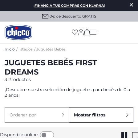
¡FINANCIA TUS COMPRAS CON KLARNA!
10€ de descuento GRATIS
(has more options on
Inicio
listados
Juguetes Bebés
JUGUETES BEBÉS FIRST
DREAMS
3 Productos
¡Descubre nuestra selección de juguetes para bebés de 0 a
2 años!
Ordenar por
Mostrar filtros
Disponible online