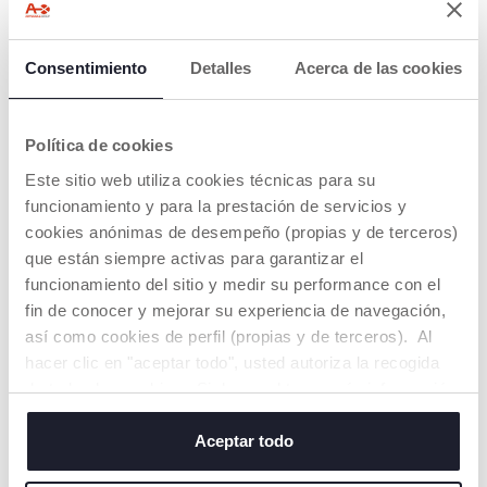
Consentimiento
Detalles
Acerca de las cookies
Política de cookies
Este sitio web utiliza cookies técnicas para su
+ COLORES
funcionamiento y para la prestación de servicios y
Osito Proyector Baby Bear
cookies anónimas de desempeño (propias y de terceros)
que están siempre activas para garantizar el
€ 37,99
funcionamiento del sitio y medir su performance con el
fin de conocer y mejorar su experiencia de navegación,
AÑADIR
así como cookies de perfil (propias y de terceros). Al
hacer clic en "aceptar todo", usted autoriza la recogida
de todas las cookies. Si desea obtener más información
o cambiar o revocar el consentimiento de todas o
algunas cookies, haga clic en "mostrar detalles". Al
Aceptar todo
cerrar este banner, usted consiente en utilizar