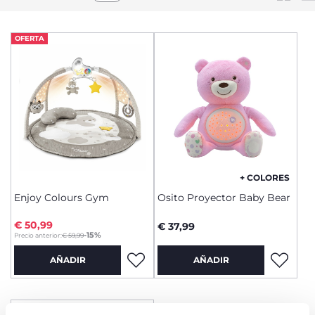
OFERTA
+ COLORES
Enjoy Colours Gym
Osito Proyector Baby Bear
€ 50,99
€ 37,99
to
-15%
Precio anterior:
€ 59,99
AÑADIR
AÑADIR