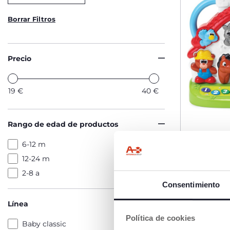
Borrar Filtros
Precio
19
€
40
€
Rango de edad de productos
6-12 m
12-24 m
Granja Bi
2-8 a
Consentimiento
€ 39,99
Línea
Política de cookies
Baby classic
AÑA