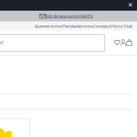
10€ de descuento GRATIS
Quienes somos
Tiendas
Servicios
Consejos
Chicco Club
(h
o?