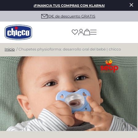
¡FINANCIA TUS COMPRAS CON KLARNA!
Envío gratis a partir de 30€
(has more options on
Inicio
Chupetes physioforma: desarrollo oral del bebé | chicco