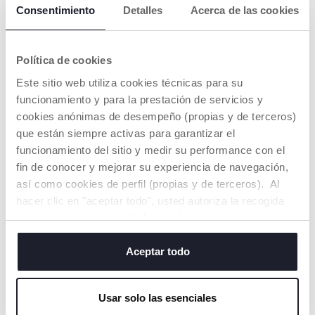
Consentimiento
Detalles
Acerca de las cookies
fundamentales para el crecimiento sano del bebé:
RESPIRAR, SUCCIONAR, TRAGAR, MASTICAR y
EMITIR SONIDOS.
Política de cookies
Este sitio web utiliza cookies técnicas para su
El chupete anatómico-funcional Chicco
PhysioForma® tiene un impacto positivo en el
funcionamiento y para la prestación de servicios y
desarrollo de la boca y de sus funciones
, ya que
cookies anónimas de desempeño (propias y de terceros)
permite que la lengua se coloque de forma correcta
que están siempre activas para garantizar el
y natural, asegurando así el correcto desarrollo del
funcionamiento del sitio y medir su performance con el
paladar y la correcta estimulación de todas sus
fin de conocer y mejorar su experiencia de navegación,
partes.
así como cookies de perfil (propias y de terceros). Al
hacer clic en "aceptar todo", usted autoriza la recogida
de todas las cookies. Si desea obtener más información
SUCCIÓN SEGÚN CHICCO
o cambiar o revocar el consentimiento de todas o
algunas cookies, haga clic en "mostrar detalles". Al
Aceptar todo
cerrar este banner, usted consiente en utilizar
únicamente cookies técnicas, que son esenciales para el
Usar solo las esenciales
servicio solicitado.