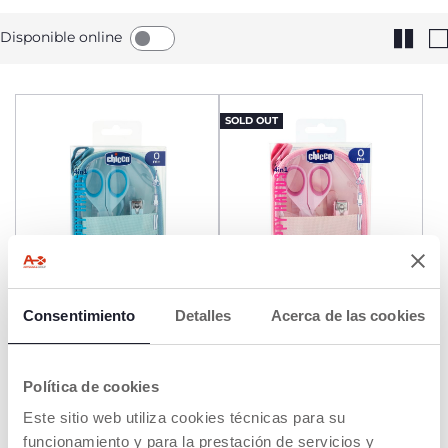
Disponible online
SOLD OUT
+ COLORES
+ COLORES
Consentimiento
Detalles
Acerca de las cookies
Set de cuidado uñas Happy
Set de cuidado uñas Happy
Hands
Hands
€ 14,99
€ 14,99
Política de cookies
Este sitio web utiliza cookies técnicas para su
AÑADIR
AVÍSAME
funcionamiento y para la prestación de servicios y