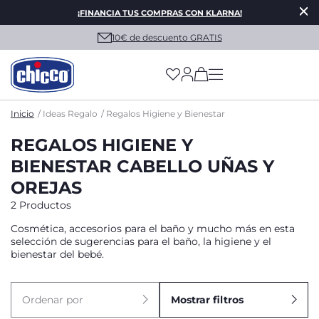
¡FINANCIA TUS COMPRAS CON KLARNA!
10€ de descuento GRATIS
(has more options on
Inicio
Ideas Regalo
Regalos Higiene y Bienestar
REGALOS HIGIENE Y
BIENESTAR CABELLO UÑAS Y
OREJAS
2 Productos
Cosmética, accesorios para el baño y mucho más en esta
selección de sugerencias para el baño, la higiene y el
bienestar del bebé.
Ordenar por
Mostrar filtros