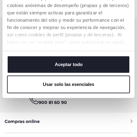
cookies anónimas de desempeño (propias y de terceros)
que están siempre activas para garantizar el
funcionamiento del sitio y medir su performance con el
fin de conocer y mejorar su experiencia de navegación,
SUSCRÍBETE A LA NEWSLETTER
así como cookies de perfil (propias y de terceros). Al
Consigue 10€ de descuento para tu compra online
hacer clic en "aceptar todo", usted autoriza la recogida
de todas las cookies. Si desea obtener más información
SUSCRÍBETE YA
o cambiar o revocar el consentimiento de todas o
algunas cookies, haga clic en "mostrar detalles". Al
Aceptar todo
cerrar este banner, usted consiente en utilizar
únicamente cookies técnicas, que son esenciales para el
¿NECESITAS AYUDA O INFORMACIÓN?
Usar solo las esenciales
servicio solicitado.
Servicio de Atención al Cliente Chicco
900 81 60 90
Compras online