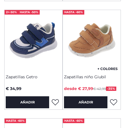
2=-50%
HASTA -50%
HASTA -60%
+ COLORES
Zapatillas Getro
Zapatillas niño Giubil
Price reduced from
to
€ 34,99
desde € 27,99
€ 42,99
-35%
AÑADIR
AÑADIR
HASTA -60%
HASTA -60%