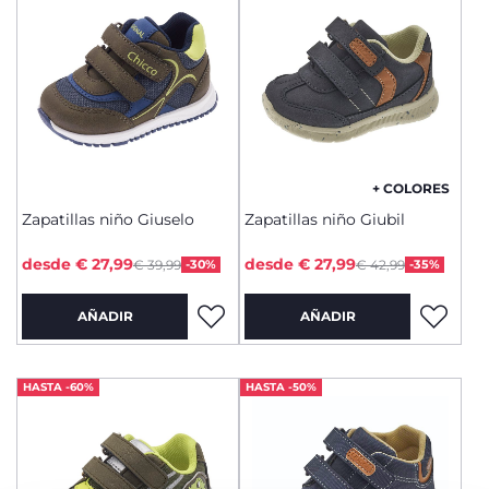
+ COLORES
Zapatillas niño Giuselo
Zapatillas niño Giubil
Price reduced from
Price reduced from
to
to
desde € 27,99
desde € 27,99
€ 39,99
-30%
€ 42,99
-35%
AÑADIR
AÑADIR
HASTA -60%
HASTA -50%