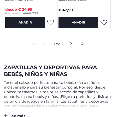
desde € 24,99
€ 42,99
-29%
Precio anterior:
€ 34,99
AÑADIR
AÑADIR
1 de 2
ZAPATILLAS Y DEPORTIVAS PARA
BEBÉS, NIÑOS Y NIÑAS
Tener el calzado perfecto para tu bebé, niña o niño es
indispensable para su bienestar corporal. Por eso, desde
Chicco te traemos la mejor selección de zapatillas y
deportivas para bebés y niños. ¡Elige tu preferida y disfruta
de un día de juegos en familia! Las zapatillas y deportivas
son un imprescindible en el armario de cualquiera y
también, es el calzado favorito por ser el más cómodo para
ir al colegio, para un paseo por el parque, la montaña o la
Lee más