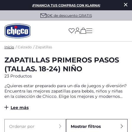
¡FINANCIA TUS COMPRAS CON KLARNA!
10€ de descuento GRATIS
(has more options on
Inicio
Calzado
Zapatillas
ZAPATILLAS PRIMEROS PASOS
(TALLAS. 18-24) NIÑO
23 Productos
¿Quieres estar preparado para un día de juegos y diversión?
Encuentra las mejores zapatillas para bebés, niños y niñas
en la colección de Chicco. Elige los mejores y modernos
estampados o nuestras alegres deportivas con luces led.
Lee más
Ordenar por
Mostrar filtros