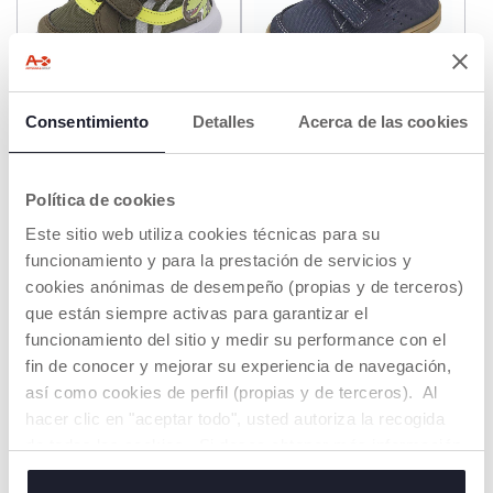
Consentimiento
Detalles
Acerca de las cookies
Zapatillas niño Gimby
Zapatillas Gimp
Price reduced from
to
desde € 29,99
desde € 19,99
€ 34,99
-43%
Política de cookies
-30%
Precio anterior:
€ 42,99
Este sitio web utiliza cookies técnicas para su
AÑADIR
AÑADIR
funcionamiento y para la prestación de servicios y
cookies anónimas de desempeño (propias y de terceros)
que están siempre activas para garantizar el
HASTA -50%
funcionamiento del sitio y medir su performance con el
fin de conocer y mejorar su experiencia de navegación,
así como cookies de perfil (propias y de terceros). Al
hacer clic en "aceptar todo", usted autoriza la recogida
de todas las cookies. Si desea obtener más información
o cambiar o revocar el consentimiento de todas o