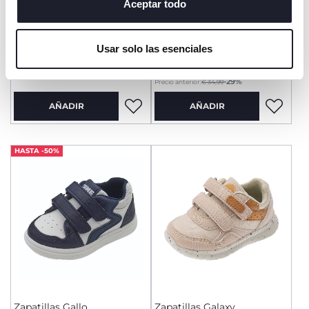
algunas cookies, haga clic en "mostrar detalles". Al
Aceptar todo
cerrar este banner, usted consiente en utilizar
únicamente cookies técnicas, que son esenciales para el
Zapatillas Giaguaro
Zapatillas Gobel
Usar solo las esenciales
servicio solicitado.
desde € 24,99
€ 39,99
-29%
Precio anterior:
€ 34,99
AÑADIR
AÑADIR
HASTA -50%
Zapatillas Gallo
Zapatillas Galaxy