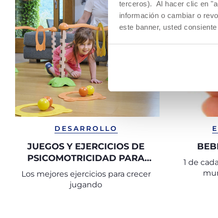
terceros). Al hacer clic en "
información o cambiar o revo
este banner, usted consiente
DESARROLLO
JUEGOS Y EJERCICIOS DE
BEB
PSICOMOTRICIDAD PARA
1 de cad
CADA ETAPA DE LA
mun
Los mejores ejercicios para crecer
INFANCIA
jugando