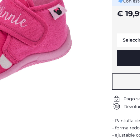
Con est
€ 19,
Selecci
Pago s
Devoluc
Pantufla de
forma red
ajustable c