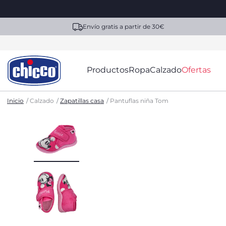
Envío gratis a partir de 30€
Productos
Ropa
Calzado
Ofertas
Inicio
Calzado
Zapatillas casa
Pantuflas niña Tom