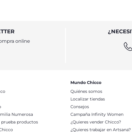
ETTER
¿NECESI
ompra online
Mundo Chicco
cco
Quiénes somos
Localizar tiendas
o
Consejos
milia Numerosa
Campaña Infinity Women
: prueba productos
¿Quieres vender Chicco?
Chicco
¿Quieres trabajar en Artsana?