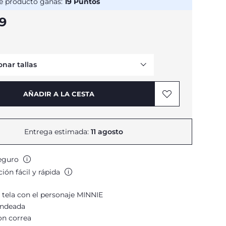
e producto ganas:
19
Puntos
99
onar tallas
AÑADIR A LA CESTA
Avísame
Entrega estimada:
11 agosto
eguro
ión fácil y rápida
 tela con el personaje MINNIE
ondeada
on correa