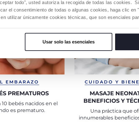
aceptar todo", usted autoriza la recogida de todas las cookies. 
car el consentimiento de todas o algunas cookies, haga clic en "
 en utilizar únicamente cookies técnicas, que son esenciales par
Usar solo las esenciales
EL EMBARAZO
CUIDADO Y BIEN
ÉS PREMATUROS
MASAJE NEONAT
BENEFICIOS Y TÉC
a 10 bebés nacidos en el
CONTRA LOS CÓLICO
do es prematuro.
Una práctica que of
ESTREÑIMIENTO
innumerables beneficios
RECIÉN NACI
bebé como a los pa