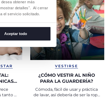
Si desea obtener más
mostrar detalles". Al cerrar
a el servicio solicitado.
Aceptar todo
ESTAR
VESTIRSE
AL:
¿CÓMO VESTIR AL NIÑO
NICAS
PARA LA GUARDERÍA?
S Y EL
rece
Cómoda, fácil de usar y práctica
 DEL
 tanto al
de lavar, así debería de ser la ropa
DO
dres
para ir a la guarde.