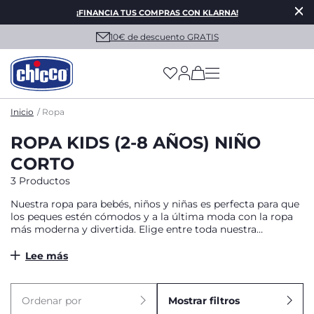
¡FINANCIA TUS COMPRAS CON KLARNA!
10€ de descuento GRATIS
(has more options on
Inicio
Ropa
ROPA KIDS (2-8 AÑOS) NIÑO
CORTO
3 Productos
Nuestra ropa para bebés, niños y niñas es perfecta para que
los peques estén cómodos y a la última moda con la ropa
más moderna y divertida. Elige entre toda nuestra
colección y renueva su armario para esta temporada desde
las prendas más fresquitas y ligeras para el verano, hasta los
Lee más
materiales más calentitos para abrigarles en los días más
fríos del año.
Ordenar por
Mostrar filtros