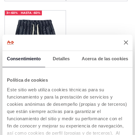
3=-60%
HASTA -60%
Consentimiento
Detalles
Acerca de las cookies
Política de cookies
Pantalones cortos de rayas
Este sitio web utiliza cookies técnicas para su
desde € 27,99
funcionamiento y para la prestación de servicios y
cookies anónimas de desempeño (propias y de terceros)
AÑADIR
que están siempre activas para garantizar el
funcionamiento del sitio y medir su performance con el
fin de conocer y mejorar su experiencia de navegación,
ROPA PARA BEBÉ, NIÑOS Y NIÑAS
así como cookies de perfil (propias y de terceros). Al