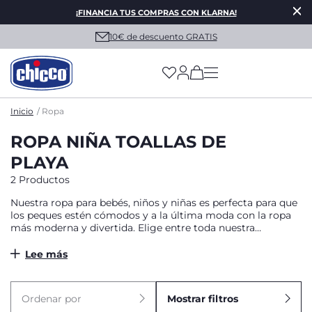
¡FINANCIA TUS COMPRAS CON KLARNA!
10€ de descuento GRATIS
(has more options on
Inicio
Ropa
ROPA NIÑA TOALLAS DE
PLAYA
2 Productos
Nuestra ropa para bebés, niños y niñas es perfecta para que
los peques estén cómodos y a la última moda con la ropa
más moderna y divertida. Elige entre toda nuestra
colección y renueva su armario para esta temporada desde
las prendas más fresquitas y ligeras para el verano, hasta los
Lee más
materiales más calentitos para abrigarles en los días más
fríos del año.
Ordenar por
Mostrar filtros