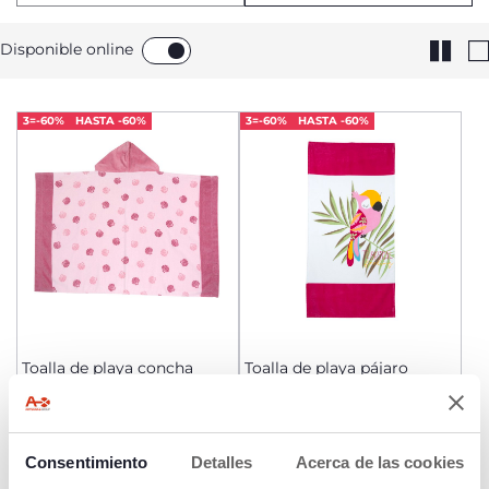
Disponible online
3=-60%
HASTA -60%
3=-60%
HASTA -60%
Toalla de playa concha
Toalla de playa pájaro
€ 29,99
€ 29,99
Consentimiento
Detalles
Acerca de las cookies
AÑADIR
AÑADIR