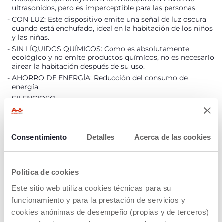
ultrasonidos, pero es imperceptible para las personas.
CON LUZ: Este dispositivo emite una señal de luz oscura
cuando está enchufado, ideal en la habitación de los niños
y las niñas.
SIN LÍQUIDOS QUÍMICOS: Como es absolutamente
ecológico y no emite productos químicos, no es necesario
airear la habitación después de su uso.
AHORRO DE ENERGÍA: Reducción del consumo de
energía.
SILENCIOSO.
Debido a sus características técnico-funcionales, el
desempeño del producto podría verse reducido o ineficaz
con determinados tipos de mosquitos o en diferentes
latitudes.
Consentimiento
Detalles
Acerca de las cookies
DETALLES DEL PRODUCTO
Política de cookies
Este sitio web utiliza cookies técnicas para su
ADVERTENCIAS E INSTRUCCIONES
funcionamiento y para la prestación de servicios y
cookies anónimas de desempeño (propias y de terceros)