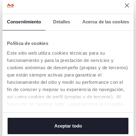
Consentimiento
Detalles
Acerca de las cookies
Política de cookies
Este sitio web utiliza cookies técnicas para su
funcionamiento y para la prestación de servicios y
cookies anónimas de desempeño (propias y de terceros)
Bolsa de paseo con cambio
que están siempre activas para garantizar el
de pañal
funcionamiento del sitio y medir su performance con el
€ 18,99
fin de conocer y mejorar su experiencia de navegación,
así como cookies de perfil (propias y de terceros). Al
AÑADIR
hacer clic en "aceptar todo", usted autoriza la recogida
de todas las cookies. Si desea obtener más información
o cambiar o revocar el consentimiento de todas o
algunas cookies, haga clic en "mostrar detalles". Al
Aceptar todo
cerrar este banner, usted consiente en utilizar