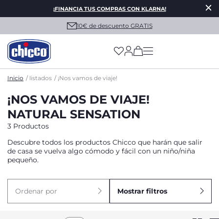
¡FINANCIA TUS COMPRAS CON KLARNA!
10€ de descuento GRATIS
(has more options on
Inicio
listados
¡Nos vamos de viaje!
¡NOS VAMOS DE VIAJE!
NATURAL SENSATION
3 Productos
Descubre todos los productos Chicco que harán que salir
de casa se vuelva algo cómodo y fácil con un niño/niña
pequeño.
Ordenar por
Mostrar filtros