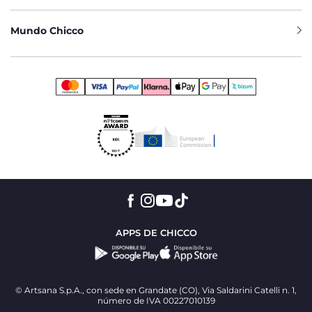
Mundo Chicco
APPS DE CHICCO
© Artsana S.p.A., con sede en Grandate (CO), Via Saldarini Catelli n. 1,
número de IVA 00227010139